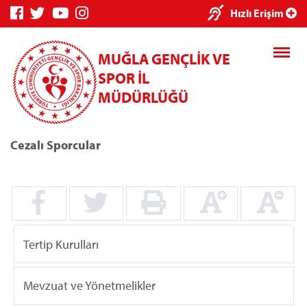
×
Hızlı Erişim
MUĞLA GENÇLİK VE
SPOR İL
MÜDÜRLÜĞÜ
Cezalı Sporcular
Genç Bilgi
Spor Bilgi
Kredi/Yurt
Sistemi
Sistemi
İşlemleri
Tertip Kurulları
Kredi/Yurt E-
Ödeme
Mevzuat ve Yönetmelikler