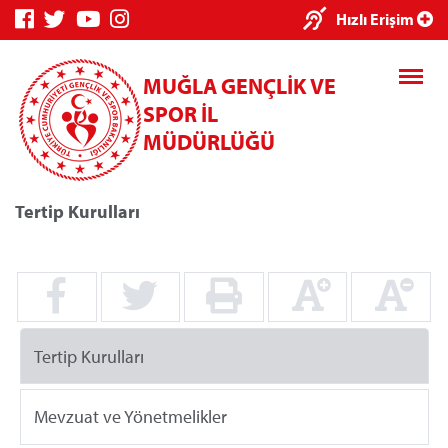
×
Hızlı Erişim
MUĞLA GENÇLİK VE
SPOR İL
MÜDÜRLÜĞÜ
Tertip Kurulları
Genç Bilgi
Spor Bilgi
Kredi/Yurt
Sistemi
Sistemi
İşlemleri
Tertip Kurulları
Kredi/Yurt E-
Ödeme
Mevzuat ve Yönetmelikler