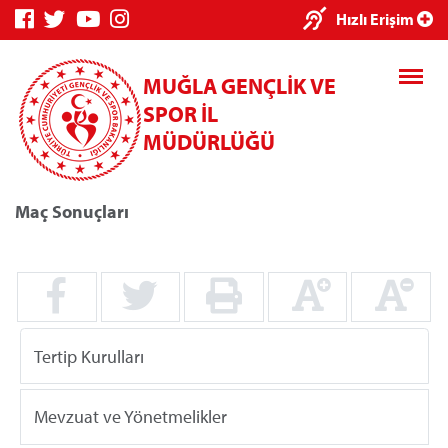
×
Hızlı Erişim
MUĞLA GENÇLİK VE
SPOR İL
MÜDÜRLÜĞÜ
Maç Sonuçları
Genç Bilgi
Spor Bilgi
Kredi/Yurt
Sistemi
Sistemi
İşlemleri
Tertip Kurulları
Kredi/Yurt E-
Ödeme
Mevzuat ve Yönetmelikler