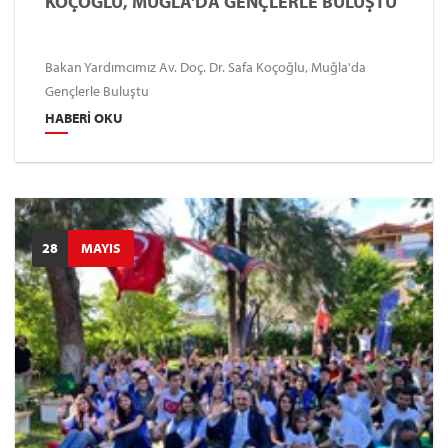
KOÇOĞLU, MUĞLA'DA GENÇLERLE BULUŞTU
Bakan Yardımcımız Av. Doç. Dr. Safa Koçoğlu, Muğla'da
Gençlerle Buluştu
HABERI OKU
28
MAYIS