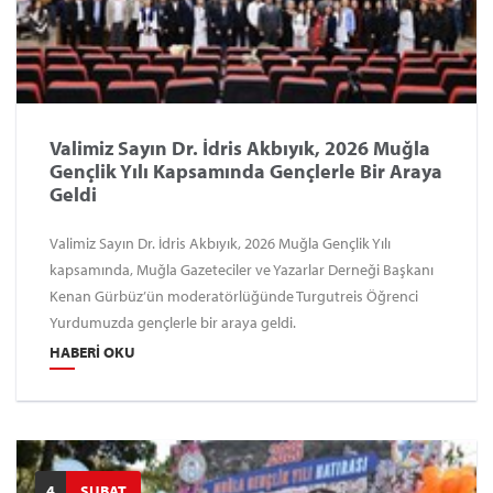
Valimiz Sayın Dr. İdris Akbıyık, 2026 Muğla
Gençlik Yılı Kapsamında Gençlerle Bir Araya
Geldi
Valimiz Sayın Dr. İdris Akbıyık, 2026 Muğla Gençlik Yılı
kapsamında, Muğla Gazeteciler ve Yazarlar Derneği Başkanı
Kenan Gürbüz’ün moderatörlüğünde Turgutreis Öğrenci
Yurdumuzda gençlerle bir araya geldi.
HABERI OKU
4
ŞUBAT