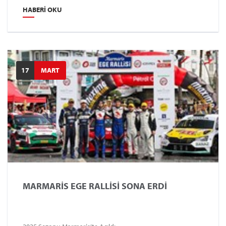
başladı.
HABERI OKU
17
MART
MARMARİS EGE RALLİSİ SONA ERDİ