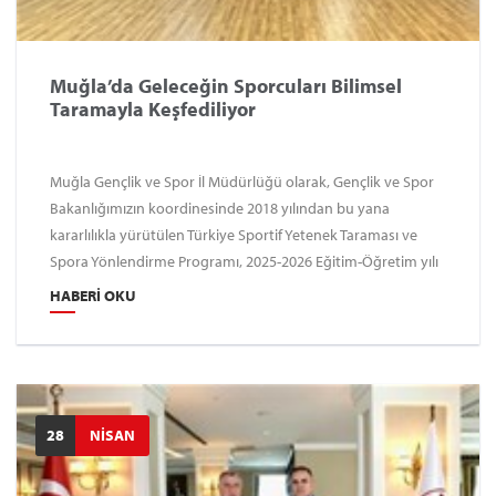
Muğla’da Geleceğin Sporcuları Bilimsel
Taramayla Keşfediliyor
Muğla Gençlik ve Spor İl Müdürlüğü olarak, Gençlik ve Spor
Bakanlığımızın koordinesinde 2018 yılından bu yana
kararlılıkla yürütülen Türkiye Sportif Yetenek Taraması ve
Spora Yönlendirme Programı, 2025-2026 Eğitim-Öğretim yılı
itibariyle ilimizde güçlü şekilde devam etmektedir.
HABERI OKU
28
NİSAN