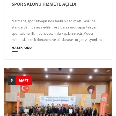
SPOR SALONU HİZMETE AÇILDI
Marmaris, spor altyapısında tarihi bir adım attı. Avrupa
standartlarında inşa edilen ve 3 bin seyirci kapasiteli yeni
spor salonu, ilk maç heyecanıyla kapılarını açtı. Modern
mimarisi, teknik donanımı ve uluslararası organizasyonlara
uygun yapısıyla dikkat çeken tesis, Marmaris’i salon
HABERI OKU
sporlarında bölgenin cazibe merkezlerinden biri haline
getirmeye hazırlanıyor.
3
MART