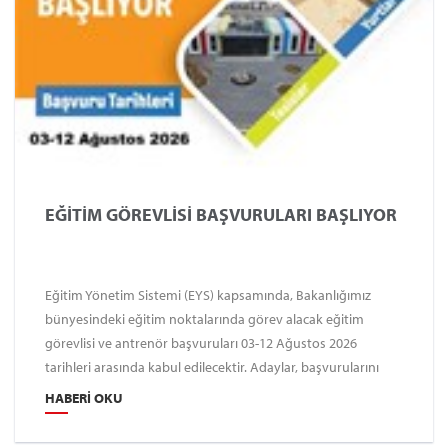
EĞİTİM GÖREVLİSİ BAŞVURULARI BAŞLIYOR
Eğitim Yönetim Sistemi (EYS) kapsamında, Bakanlığımız
bünyesindeki eğitim noktalarında görev alacak eğitim
görevlisi ve antrenör başvuruları 03-12 Ağustos 2026
tarihleri arasında kabul edilecektir. Adaylar, başvurularını
edu.gsb.gov.tr adresi üzerinden gerçekleştirebilirler.
HABERI OKU