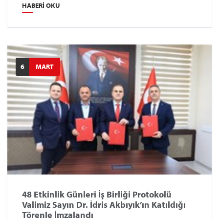
oldu.
HABERI OKU
6
MART
48 Etkinlik Günleri İş Birliği Protokolü
Valimiz Sayın Dr. İdris Akbıyık’ın Katıldığı
Törenle İmzalandı