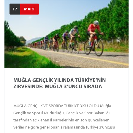
17
MART
MUĞLA GENÇLİK YILINDA TÜRKİYE’NİN
ZİRVESİNDE: MUĞLA 3’ÜNCÜ SIRADA
MUĞLA GENÇLİK VE SPORDA TÜRKİYE 3.’SÜ OLDU Muğla
Gençlik ve Spor İl Müdürlüğü, Gençlik ve Spor Bakanlığı
tarafından açıklanan İl Karnelerinin en son güncellenen
verilerine göre genel puan sıralamasında Türkiye 3’üncüsü