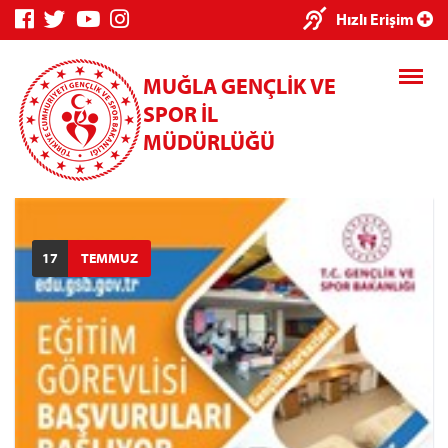
×
Hızlı Erişim
MUĞLA GENÇLİK VE
SPOR İL
MÜDÜRLÜĞÜ
Genç Bilgi
Spor Bilgi
Kredi/Yurt
Sistemi
Sistemi
İşlemleri
17
TEMMUZ
Kredi/Yurt E-
Ödeme