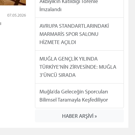
Akbıyık’ın Katıldığı Törenle
İmzalandı
07.05.2026
ı
AVRUPA STANDARTLARINDAKİ
MARMARİS SPOR SALONU
HİZMETE AÇILDI
MUĞLA GENÇLİK YILINDA
TÜRKİYE’NİN ZİRVESİNDE: MUĞLA
3’ÜNCÜ SIRADA
Muğla’da Geleceğin Sporcuları
Bilimsel Taramayla Keşfediliyor
HABER ARŞİVİ »