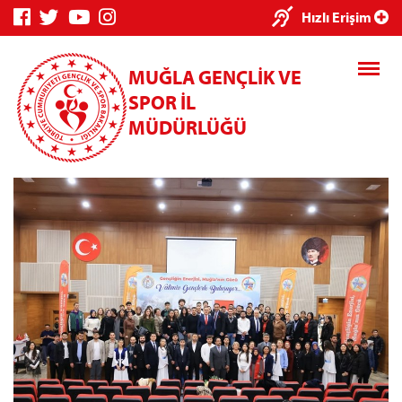
×
Hızlı Erişim
MUĞLA GENÇLİK VE
SPOR İL
MÜDÜRLÜĞÜ
Genç Bilgi
Spor Bilgi
Kredi/Yurt
Sistemi
Sistemi
İşlemleri
Kredi/Yurt E-
Ödeme