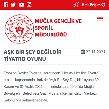
×
Hızlı Erişim
MUĞLA GENÇLİK VE
SPOR İL
MÜDÜRLÜĞÜ
AŞK BİR ŞEY DEĞİLDİR
22.11.2021
Genç Bilgi
Spor Bilgi
Kredi/Yurt
TİYATRO OYUNU
Sistemi
Sistemi
İşlemleri
Trabzon Devlet Tiyatrosu tarafından "Her Ay Her İlde Tiyatro"
projesi kapsamında ilimizde "Aşk Bir Şey Değildir" oyunu 30
Kasım ve 01 Aralık 2021 tarihlerinde saat 20.00'da Muğla
Kredi/Yurt E-
Büyükşehir Belediyesi Gazi Mustafa Kemal Kültür Merkezi
Ödeme
Salonu'nda sahnelenecektir.