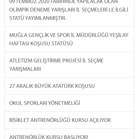
09 TEMMUZ 2020 TARİHİNDE YAPILACAK OLAN
OLİMPİK DENEME YARIŞLARI İL SEÇMELERİ LE İLGİLİ
STATÜ YAYIMLANMIŞTIR.
MUĞLA GENÇLİK VE SPOR İL MÜDÜRLÜĞÜ YEŞİLAY
HAFTASI KOŞUSU STATÜSÜ
ATLETİZM GELİŞTİRME PROJESİ İL SEÇME
YARIŞMALARI
27 ARALIK BÜYÜK ATATÜRK KOŞUSU
OKUL SPORLARI YÖNETMELİĞİ
BİSİKLET ANTRENÖRLÜĞÜ KURSU AÇILIYOR
ANTRENÖRLÜK KURSU BAŞLIYOR!