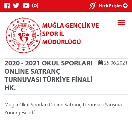
×
Hızlı Erişim
MUĞLA GENÇLİK VE
SPOR İL
MÜDÜRLÜĞÜ
2020 - 2021 OKUL SPORLARI
25.06.2021
Genç Bilgi
Spor Bilgi
Kredi/Yurt
ONLİNE SATRANÇ
Sistemi
Sistemi
İşlemleri
TURNUVASI TÜRKİYE FİNALİ
HK.
Mugla Okul Sporları Online Satranç Turnuvası Yarışma
Kredi/Yurt E-
Yönergesi.pdf
Ödeme