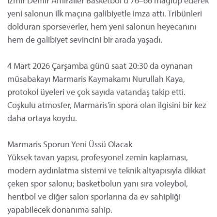
İzmir Demir Amiraller Basketbol’u 76–66 mağlup ederek
yeni salonun ilk maçına galibiyetle imza attı. Tribünleri
dolduran sporseverler, hem yeni salonun heyecanını
hem de galibiyet sevincini bir arada yaşadı.
4 Mart 2026 Çarşamba günü saat 20:30 da oynanan
müsabakayı Marmaris Kaymakamı Nurullah Kaya,
protokol üyeleri ve çok sayıda vatandaş takip etti.
Coşkulu atmosfer, Marmaris’in spora olan ilgisini bir kez
daha ortaya koydu.
Marmaris Sporun Yeni Üssü Olacak
Yüksek tavan yapısı, profesyonel zemin kaplaması,
modern aydınlatma sistemi ve teknik altyapısıyla dikkat
çeken spor salonu; basketbolun yanı sıra voleybol,
hentbol ve diğer salon sporlarına da ev sahipliği
yapabilecek donanıma sahip.