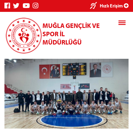
×
Hızlı Erişim
MUĞLA GENÇLİK VE
SPOR İL
MÜDÜRLÜĞÜ
Genç Bilgi
Spor Bilgi
Kredi/Yurt
Sistemi
Sistemi
İşlemleri
Kredi/Yurt E-
Ödeme