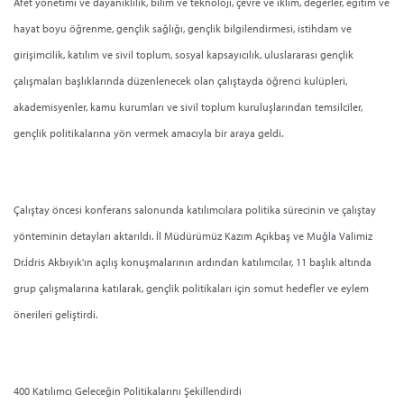
Afet yönetimi ve dayanıklılık, bilim ve teknoloji, çevre ve iklim, değerler, eğitim ve
hayat boyu öğrenme, gençlik sağlığı, gençlik bilgilendirmesi, istihdam ve
girişimcilik, katılım ve sivil toplum, sosyal kapsayıcılık, uluslararası gençlik
çalışmaları başlıklarında düzenlenecek olan çalıştayda öğrenci kulüpleri,
akademisyenler, kamu kurumları ve sivil toplum kuruluşlarından temsilciler,
gençlik politikalarına yön vermek amacıyla bir araya geldi.
Çalıştay öncesi konferans salonunda katılımcılara politika sürecinin ve çalıştay
yönteminin detayları aktarıldı. İl Müdürümüz Kazım Açıkbaş ve Muğla Valimiz
Dr.İdris Akbıyık'ın açılış konuşmalarının ardından katılımcılar, 11 başlık altında
grup çalışmalarına katılarak, gençlik politikaları için somut hedefler ve eylem
önerileri geliştirdi.
400 Katılımcı Geleceğin Politikalarını Şekillendirdi