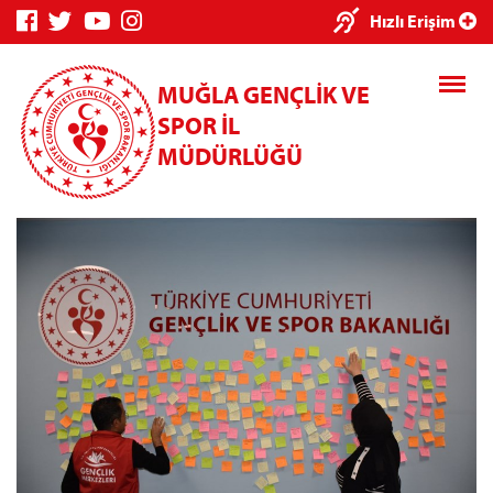
×
Hızlı Erişim
MUĞLA GENÇLİK VE
SPOR İL
MÜDÜRLÜĞÜ
Genç Bilgi
Spor Bilgi
Kredi/Yurt
Sistemi
Sistemi
İşlemleri
Kredi/Yurt E-
Ödeme