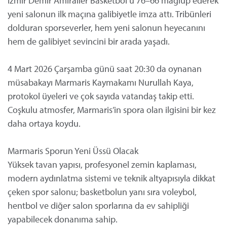
İzmir Demir Amiraller Basketbol’u 76–66 mağlup ederek
yeni salonun ilk maçına galibiyetle imza attı. Tribünleri
dolduran sporseverler, hem yeni salonun heyecanını
hem de galibiyet sevincini bir arada yaşadı.
4 Mart 2026 Çarşamba günü saat 20:30 da oynanan
müsabakayı Marmaris Kaymakamı Nurullah Kaya,
protokol üyeleri ve çok sayıda vatandaş takip etti.
Coşkulu atmosfer, Marmaris’in spora olan ilgisini bir kez
daha ortaya koydu.
Marmaris Sporun Yeni Üssü Olacak
Yüksek tavan yapısı, profesyonel zemin kaplaması,
modern aydınlatma sistemi ve teknik altyapısıyla dikkat
çeken spor salonu; basketbolun yanı sıra voleybol,
hentbol ve diğer salon sporlarına da ev sahipliği
yapabilecek donanıma sahip.