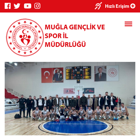
×
Hızlı Erişim
MUĞLA GENÇLİK VE
SPOR İL
MÜDÜRLÜĞÜ
Genç Bilgi
Spor Bilgi
Kredi/Yurt
Sistemi
Sistemi
İşlemleri
Kredi/Yurt E-
Ödeme