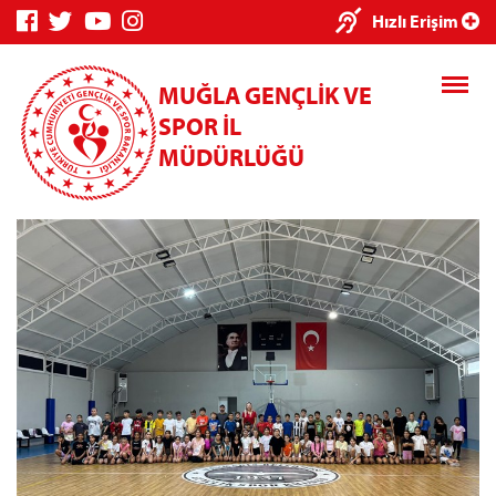
×
Hızlı Erişim
MUĞLA GENÇLİK VE
SPOR İL
MÜDÜRLÜĞÜ
Genç Bilgi
Spor Bilgi
Kredi/Yurt
Sistemi
Sistemi
İşlemleri
Kredi/Yurt E-
Ödeme